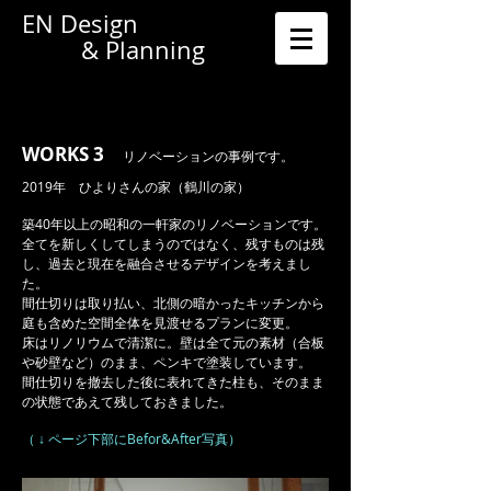
EN Design
& Planning
→BLOG
WORKS 3
リノベーションの事例です。
2019年 ひよりさんの家（鶴川の家）
​築40年以上の昭和の一軒家のリノベーションです。
​全てを新しくしてしまうのではなく、残すものは残
し、過去と現在を融合させるデザインを考えまし
た。
間仕切りは取り払い、北側の暗かったキッチンから
庭も含めた空間全体を見渡せるプランに変更。
床はリノリウムで清潔に。壁は全て元の素材（合板
や砂壁など）のまま、ペンキで塗装しています。
​間仕切りを撤去した後に表れてきた柱も、そのまま
の状態であえて残しておきました。
（ ↓ ページ下部にBefor&After写真）