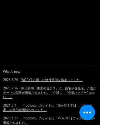
What's new
2026.6.20
WORKS に新しい物件事例を追加しました。
2025.2.26
朝日新聞「東京の台所２」に、自宅や食生活、介護が
テーマの記事が掲載されました。「介護に "全員ハッピー" はな
い。」
2021.3.1
「toolbox」のサイトに「能ヶ谷６丁目 川沿いの
家」の事例が掲載されました。
2020.1.31
「toolbox」のサイトに「MOZOOオフィス」事例が
掲載されました。
2020.1.22
「toolbox」のサイトに「ひよりさんの家」が掲載さ
れました。